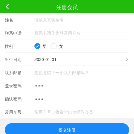
注册会员
姓名
联系电话
性别
男
女
出生日期
联系邮箱
登录密码
确认密码
常用车号
提交注册